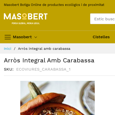
Skip
Masobert Botiga Online de productes ecològics i de proximitat
to
Content
Masobert
Cistelles
Inici
Arròs integral amb carabassa
Arròs Integral Amb Carabassa
SKU
ECOVIURES_CARABASSA_1
Skip
to
the
end
of
the