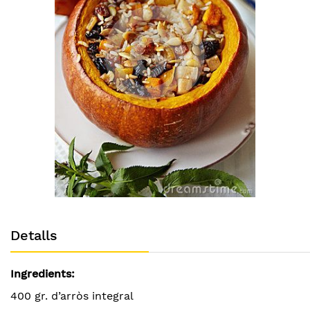
images
gallery
Skip
to
Detalls
the
beginning
of
Ingredients:
the
images
400 gr. d’arròs integral