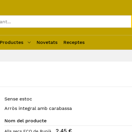
Productes
Novetats
Receptes
Sense estoc
Arròs integral amb carabassa
Nom del producte
2,45 €
Alls secs ECO de Rupià