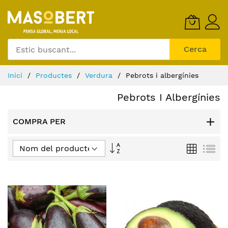
Skip
to
Content
Cerca
Inici
Productes
Verdura
Pebrots i albergínies
Pebrots I Albergínies
COMPRA PER
Fixar
Graella
Llis
Direcció
Descendent