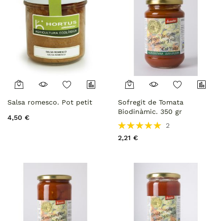
Salsa romesco. Pot petit
Sofregit de Tomata
Biodinàmic. 350 gr
4,50 €
Rating:
2
100%
2,21 €