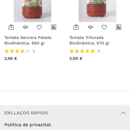
Tomata Sencera Pelada
Tomata Triturada
Biodinàmica. 660 gr
Biodinàmica. 670 gr
Rating:
Rating:
3
2
78%
100%
2,56 €
2,00 €
ENLLAÇOS RÀPIDS
Política de privacitat