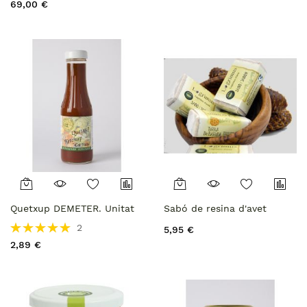
69,00 €
Quetxup DEMETER. Unitat
Sabó de resina d'avet
Rating:
2
5,95 €
100%
2,89 €