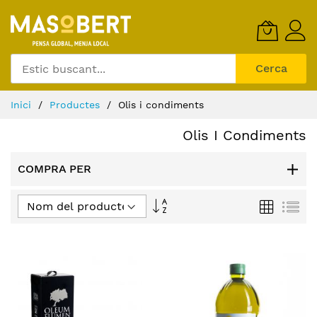
Skip
to
Content
Cerca
Inici
Productes
Olis i condiments
Olis I Condiments
COMPRA PER
Fixar
Graella
Llis
Direcció
Descendent