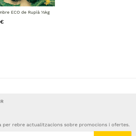
bre ECO de Rupià ½kg
 €
ER
a per rebre actualitzacions sobre promocions i ofertes.