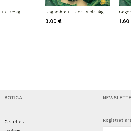
d ECO ½kg
Cogombre ECO de Rupià 1kg
Cogom
3,00 €
1,60
BOTIGA
NEWSLETT
Registrat ar
Cistelles
Fruites