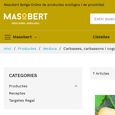
Skip
Masobert Botiga Online de productes ecològics i de proximitat
to
Content
Masobert
Cistelles
Inici
Productes
Verdura
Carbasses, carbassons i co
7
Articles
CATEGORIES
Productes
Receptes
Targetes Regal