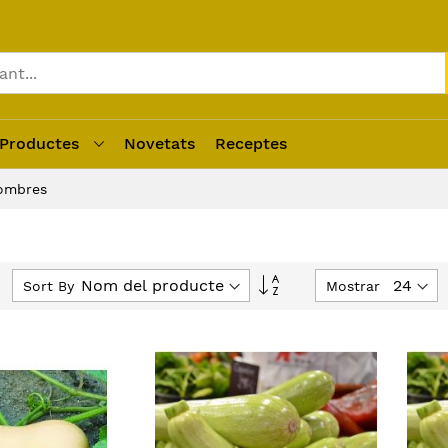
Productes
Novetats
Receptes
gombres
Fixar
Sort By
Mostrar
Direcció
Descendent