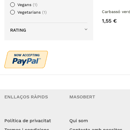
Vegans
1
Carbassó ver
Vegetarians
1
1,55 €
RATING
ENLLAÇOS RÀPIDS
MASOBERT
Política de privacitat
Qui som
Termes i condicions
Contacta amb nosaltes