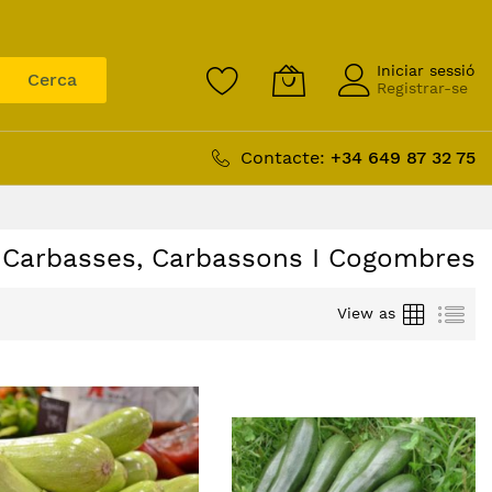
Iniciar sessió
Cerca
Registrar-se
Contacte:
+34 649 87 32 75
Carbasses, Carbassons I Cogombres
Graella
Llis
View as