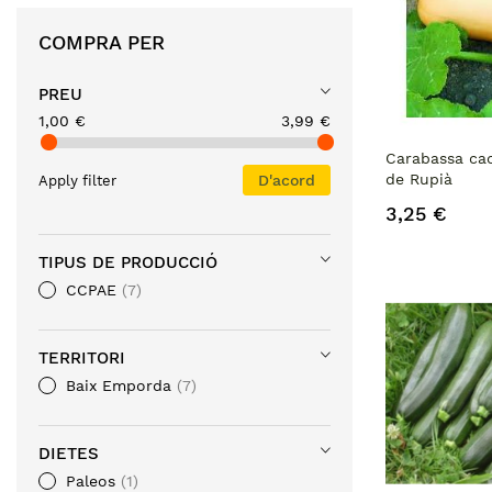
COMPRA PER
PREU
1,00 €
3,99 €
Carabassa ca
de Rupià
D'acord
Apply filter
3,25 €
TIPUS DE PRODUCCIÓ
CCPAE
7
TERRITORI
Baix Emporda
7
DIETES
Paleos
1