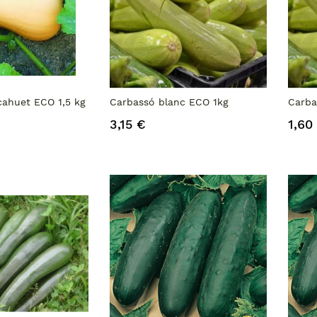
cahuet ECO 1,5 kg
Carbassó blanc ECO 1kg
Carba
3,15 €
1,60