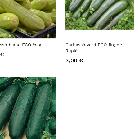
ssó blanc ECO ½kg
Carbassó verd ECO 1kg de
Rupià
 €
3,00 €