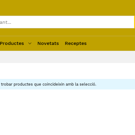
Productes
Novetats
Receptes
robar productes que coincideixin amb la selecció.