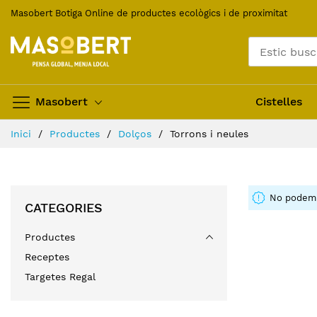
Skip
Masobert Botiga Online de productes ecològics i de proximitat
to
Content
Masobert
Cistelles
Inici
Productes
Dolços
Torrons i neules
No podem t
CATEGORIES
Productes
Receptes
Targetes Regal