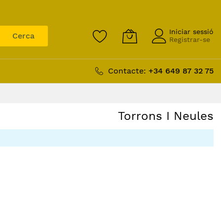
Iniciar sessió
Cerca
Registrar-se
Contacte:
+34 649 87 32 75
Torrons I Neules