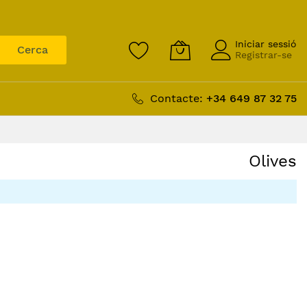
Iniciar sessió
Cerca
Registrar-se
Contacte:
+34 649 87 32 75
Olives