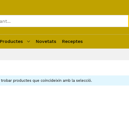
Productes
Novetats
Receptes
robar productes que coincideixin amb la selecció.