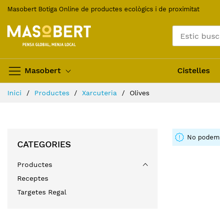
Skip
Masobert Botiga Online de productes ecològics i de proximitat
to
Content
Masobert
Cistelles
Inici
Productes
Xarcuteria
Olives
No podem t
CATEGORIES
Productes
Receptes
Targetes Regal