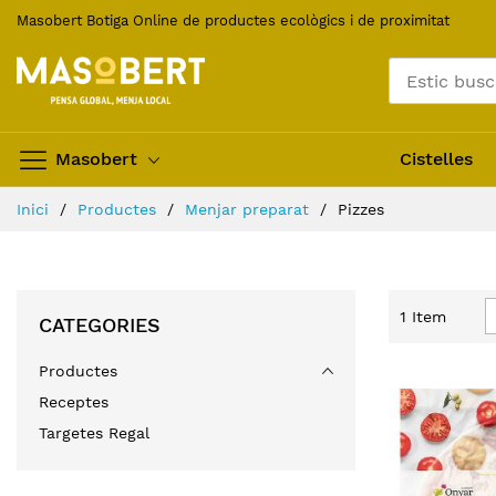
Skip
Masobert Botiga Online de productes ecològics i de proximitat
to
Content
Masobert
Cistelles
Inici
Productes
Menjar preparat
Pizzes
1
Item
CATEGORIES
Productes
Receptes
Targetes Regal