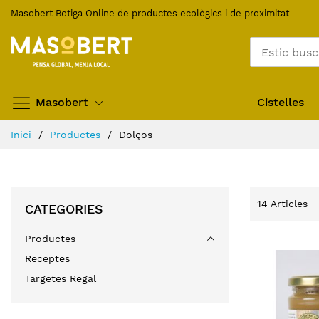
Skip
Masobert Botiga Online de productes ecològics i de proximitat
to
Content
Masobert
Cistelles
Inici
Productes
Dolços
14
Articles
CATEGORIES
Productes
Receptes
Targetes Regal