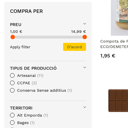
COMPRA PER
PREU
1,00 €
14,99 €
Compota de 
ECO/DEMETER.
D'acord
Apply filter
1,95 €
TIPUS DE PRODUCCIÓ
Artesanal
11
CCPAE
2
Conserva Sense additius
1
TERRITORI
Alt Emporda
1
Bages
1