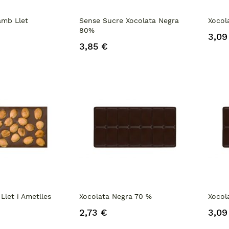
amb Llet
Sense Sucre Xocolata Negra
Xocol
80%
3,09
3,85 €
Llet i Ametlles
Xocolata Negra 70 %
Xocol
2,73 €
3,09