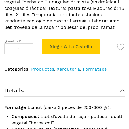
images
vegetal “herba col”. Coagulació: mixta (enzimàtica i
gallery
coagulació làctica) Textura: pasta tova Maduració: 15
dies-21 dies Temporada: producte estacional.
Producte ecològic de pastor i artesà. Elaborat amb
llet d’ovella de la raça “ripollesa” del propi ramat
Quantitat:
Afegir A La Cistella
Categories:
Productes
,
Xarcuteria
,
Formatges
Detalls
Formatge Llanut
(caixa 3 peces de 250-300 gr).
Composició:
Llet d’ovella de raça ripollesa i quall
vegetal “herba col”.