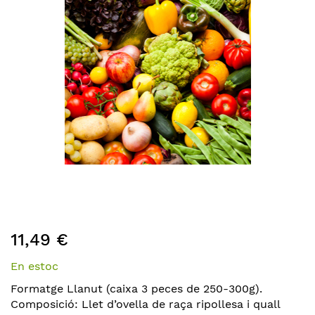
the
images
gallery
Skip
11,49 €
to
the
En estoc
beginning
of
Formatge Llanut (caixa 3 peces de 250-300g).
the
Composició: Llet d’ovella de raça ripollesa i quall