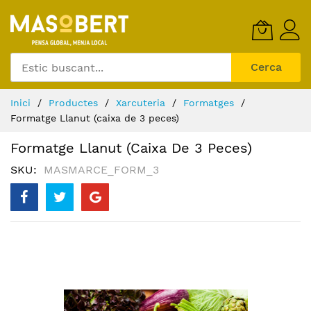
Skip
to
Content
Cerca
Inici
Productes
Xarcuteria
Formatges
Formatge Llanut (caixa de 3 peces)
Formatge Llanut (caixa De 3 Peces)
SKU
MASMARCE_FORM_3
Skip
to
the
end
of