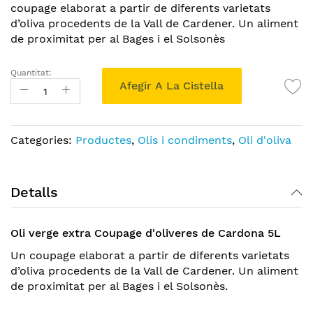
the
coupage elaborat a partir de diferents varietats
images
d’oliva procedents de la Vall de Cardener. Un aliment
gallery
de proximitat per al Bages i el Solsonès
Quantitat:
Afegir A La Cistella
Categories:
Productes
,
Olis i condiments
,
Oli d'oliva
Detalls
Oli verge extra Coupage d'oliveres de Cardona 5L
Un coupage elaborat a partir de diferents varietats
d’oliva procedents de la Vall de Cardener. Un aliment
de proximitat per al Bages i el Solsonès.