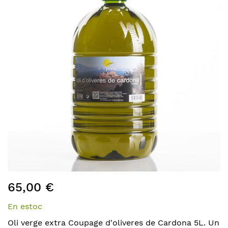
of
the
images
gallery
Skip
65,00 €
to
the
En estoc
beginning
of
Oli verge extra Coupage d'oliveres de Cardona 5L. Un