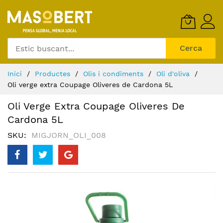
Skip
to
Content
Cerca
Inici
Productes
Olis i condiments
Oli d'oliva
Oli verge extra Coupage Oliveres de Cardona 5L
Oli Verge Extra Coupage Oliveres De
Cardona 5L
SKU
MIGJORN_OLI_008
Skip
to
the
end