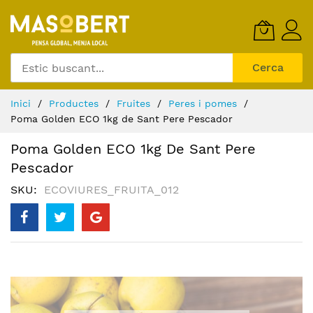
Skip
to
Content
Cerca
Inici
Productes
Fruites
Peres i pomes
Poma Golden ECO 1kg de Sant Pere Pescador
Poma Golden ECO 1kg De Sant Pere
Pescador
SKU
ECOVIURES_FRUITA_012
Skip
to
the
end