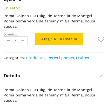
the
En estoc
beginning
of
Poma Golden ECO 1kg, de Torroella de Montgrí.
the
Poma poma verda de tamany mitjà, ferma, dolça i
images
sucosa.
gallery
Quantitat:
Afegir A La Cistella
Categories:
Productes
,
Peres i pomes
,
Fruites
Detalls
Poma Golden ECO 1kg, de Torroella de Montgrí.
Poma poma verda de tamany mitjà, ferma, dolça i
sucosa.