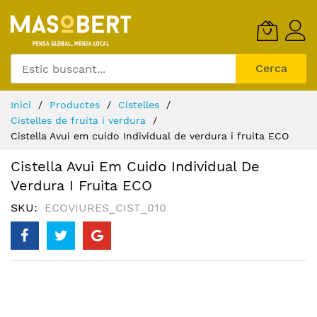
Skip
to
Content
Cerca
Inici
Productes
Cistelles
Cistelles de fruita i verdura
Cistella Avui em cuido Individual de verdura i fruita ECO
Cistella Avui Em Cuido Individual De
Verdura I Fruita ECO
SKU
ECOVIURES_CIST_010
Skip
to
the