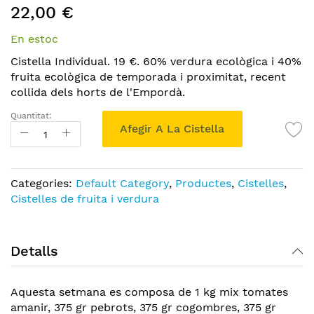
22,00 €
to
the
En estoc
beginning
of
Cistella Individual. 19 €. 60% verdura ecològica i 40%
the
fruita ecològica de temporada i proximitat, recent
images
collida dels horts de l'Empordà.
gallery
Quantitat:
Afegir A La Cistella
Categories:
Default Category
,
Productes
,
Cistelles
,
Cistelles de fruita i verdura
Detalls
Aquesta setmana es composa de 1 kg mix tomates
amanir, 375 gr pebrots, 375 gr cogombres, 375 gr